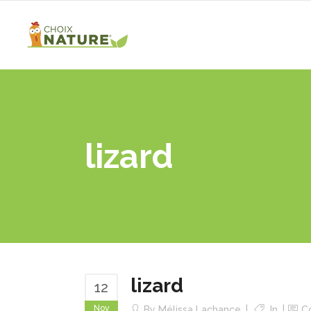
lizard
lizard
12
Nov
By
Mélissa Lachance
In
C