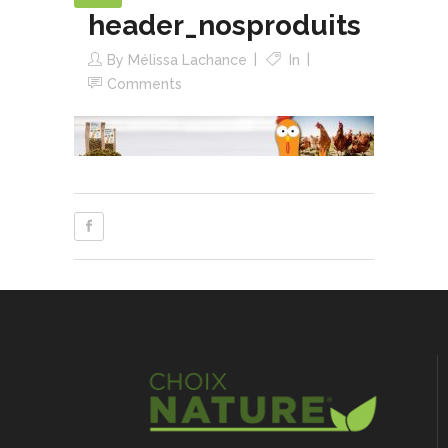
header_nosproduits
By
Mélissa Lachance
In
Comments